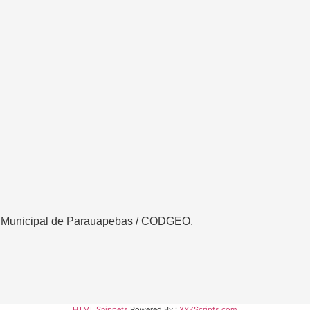
a Municipal de Parauapebas /
CODGEO.
HTML Snippets
Powered By :
XYZScripts.com